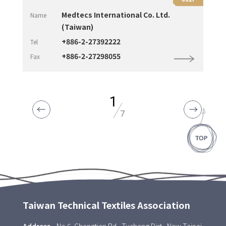
Medtecs International Co. Ltd.
Name
(Taiwan)
+886-2-27392222
Tel
+886-2-27298055
Fax
1
7
Taiwan Technical Textiles Association