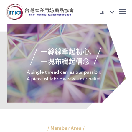
EN
/ Member Area /